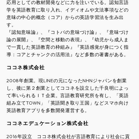
応用としての教材開発などに力を注いでいる。認知言語
学を英語教育に取り入れ、イディオムや文法事項などの
意味の中心的概念（コア）からの英語学習法を生み出
す。
『認知意味論』、『コトバの意味づけ論』、『意味づけ
論の展開』、『空間と移動の表現』、『幼児から成人ま
で一貫した英語教育の枠組み』『英語感覚が身につく指
導：コアとチャンクの活用法』など多数の著書がある。
ココネ株式会社
2008年創業。現LINEの元になったNHNジャパンを創業
し、後に第２創業としてココネを設立した千良明によっ
て率いられるＩＴ企業。言語教育研究所を有し、「英語
組み立てTOWN」「英語聞き取り王国」などスマホ向け
英語教育アプリを多数開発運営する。
ココネエデュケーション株式会社
2016年設立 ココネ株式会社が言語教育により社会に貢