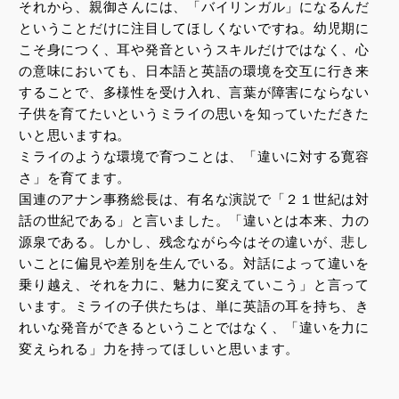
それから、親御さんには、「バイリンガル」になるんだ
ということだけに注目してほしくないですね。幼児期に
こそ身につく、耳や発音というスキルだけではなく、心
の意味においても、日本語と英語の環境を交互に行き来
することで、多様性を受け入れ、言葉が障害にならない
子供を育てたいというミライの思いを知っていただきた
いと思いますね。
ミライのような環境で育つことは、「違いに対する寛容
さ」を育てます。
国連のアナン事務総長は、有名な演説で「２１世紀は対
話の世紀である」と言いました。「違いとは本来、力の
源泉である。しかし、残念ながら今はその違いが、悲し
いことに偏見や差別を生んでいる。対話によって違いを
乗り越え、それを力に、魅力に変えていこう」と言って
います。ミライの子供たちは、単に英語の耳を持ち、き
れいな発音ができるということではなく、「違いを力に
変えられる」力を持ってほしいと思います。