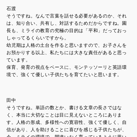
石渡
そうですね。なんで言葉を話せる必要があるのか、それ
は、知り合い、共有し、対話するためだからですね。園
長も、ミライの教育の究極の目的は「平和」だっておっ
しゃってるくらいですから。
幼児期は人格の土台を作ると思いますので、お子さんを
お預かりする以上、私たちには大きな責任があると思っ
ています。
保育、発育の視点をベースに、モンテッソーリと英語環
境で、強くて優しい子供たちを育てたいと思います。
田中
そうですね。単語の数とか、書ける文章の長さではな
く、本当に大切なことは目に見えないところにありま
す。人格の形成、多様性への寛容性、強くて優しく、自
信があり、人を助けることに喜びを感じる子供たちが、
今、ミライの環境で、間違いなく育っているように思い