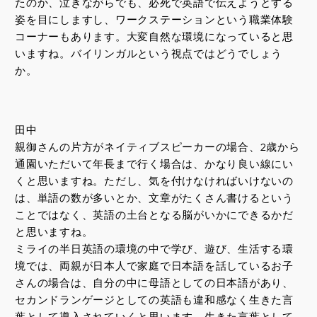
たのか、泣きながらでも、必死で英語で伝えようとする
姿を目にしますし、ワークステーションという職業体験
コーナーもあります。大変自然な環境になっていると思
いますね。バイリンガルという視点ではどうでしょう
か。
田中
親御さんの片方がネイティブスピーカーの場合、2歳から
通園いただいて年長まで行く場合は、かなり良い線にい
くと思いますね。ただし、気を付けなければいけないの
は、単語の数が多いとか、文章がたくさん書けるという
ことではなく、英語の土台となる脳がいかにできるかだ
と思いますね。
ミライの半日英語の環境の中で学び、遊び、生活する環
境では、両親が日本人で家庭で日本語を話しているお子
さんの場合は、自分の中に母語としての日本語があり、
セカンドランゲージとしての英語も違和感なく生きた言
葉として導入されていくと思います。生きた言葉として