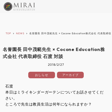
TOP
NEWS
名誉園長 田中茂範先生 × Cocone Education株式会社 代表取締役
keyboard_arrow_right
keyboard_arrow_right
名誉園長 田中茂範先生 × Cocone Education株
式会社 代表取締役 石渡 対談
2018/2/27
おしらせ
アーカイブ
石渡
本日はミライキンダーガーテンについてお話させてくだ
さい。
ところで先生は教員生活は何年になられますか？