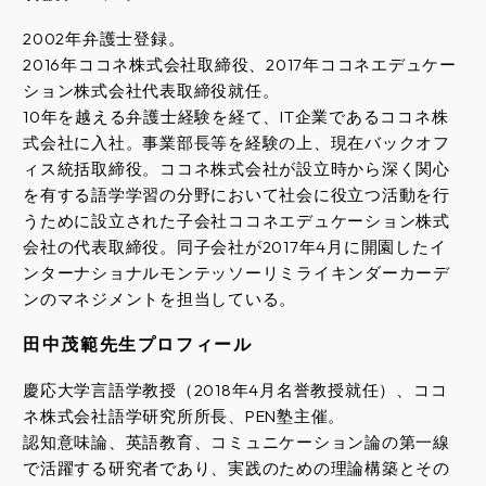
2002年弁護士登録。
2016年ココネ株式会社取締役、2017年ココネエデュケー
ション株式会社代表取締役就任。
10年を越える弁護士経験を経て、IT企業であるココネ株
式会社に入社。事業部長等を経験の上、現在バックオフ
ィス統括取締役。ココネ株式会社が設立時から深く関心
を有する語学学習の分野において社会に役立つ活動を行
うために設立された子会社ココネエデュケーション株式
会社の代表取締役。同子会社が2017年4月に開園したイ
ンターナショナルモンテッソーリミライキンダーカーデ
ンのマネジメントを担当している。
田中茂範先生プロフィール
慶応大学言語学教授（2018年4月名誉教授就任）、ココ
ネ株式会社語学研究所所長、PEN塾主催。
認知意味論、英語教育、コミュニケーション論の第一線
で活躍する研究者であり、実践のための理論構築とその