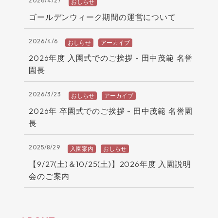
2026/4/27
おしらせ
trending_flat
ゴールデンウィーク期間の運営について
2026/4/6
おしらせ
アーカイブ
2026年度 入園式でのご挨拶 - 田中茂範 名誉
trending_flat
園長
2026/3/23
おしらせ
アーカイブ
2026年 卒園式でのご挨拶 - 田中茂範 名誉園
trending_flat
長
2025/8/29
入園案内
おしらせ
【9/27(土)＆10/25(土)】2026年度 入園説明
trending_flat
会のご案内