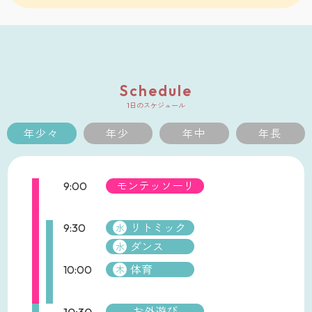
Schedule
1日のスケジュール
年少々
年少
年中
年長
9:00
モンテッソーリ
9:30
リトミック
水
ダンス
水
10:00
体育
木
10:30
お外遊び