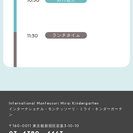
10:30
お外遊び
11:30
ランチタイム
11:30
ランチタイム
12:30
お昼寝タイム
13:00
お昼寝タイム
International Montessori Mirai Kindergarten
13:30
お昼寝タイム
インターナショナル・モンテッソーリ・ミライ・キンダーガーテ
ン
14:00
英語
〒160-0011 東京都新宿区若葉3-10-10