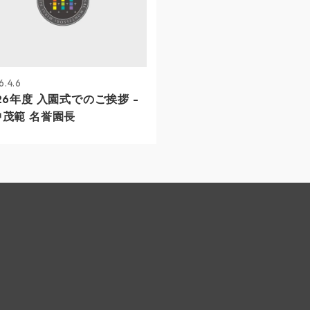
6.4.6
26年度 入園式でのご挨拶 -
中茂範 名誉園長