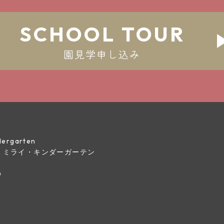
SCHOOL TOUR
play_a
園見学申し込み
indergarten
・ミライ・キンダーガーテン
0