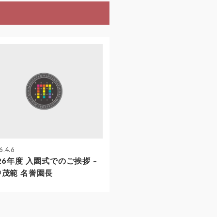
6.4.6
26年度 入園式でのご挨拶 -
中茂範 名誉園長