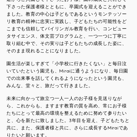
下さった保護者様とともに、卒園式を迎えることができ
ました。教育の中心は子どもであるというモンテッソー
リ教育の精神に忠実に実践し、子どもたちの可能性をど
こまでも信頼してバイリンガル教育を行い、コンピュー
タサイエンス、体文芸プログラムと、一つ一つに丁寧に
取り組む中で、その実りは子どもたちの成長した姿に、
そのまま現れることになりました。
園生活が楽しすぎて「小学校に行きたくない」と毎日泣
いていたという園児も、Miraiに通うようになり、毎日園
での出来事を話してくれるようになったという園児も、
みんな、堂々と、旅だって行きました。
未来に向かって旅立つ一人一人のお子様を見送りなが
ら、これからも、ますます教育の質を高め、常にお子様
たちにとって最高の環境を整えるために努めて参りたい
と、心を新たに致しました。3年目を迎え、子どもたちと
共に、また、保護者様と共に、さらに成長するMiraiであ
りたいと願います。