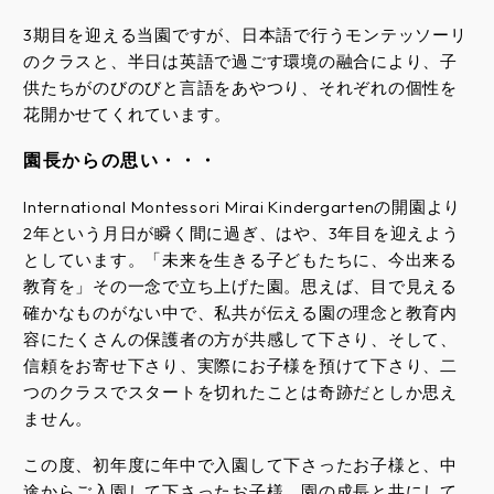
3期目を迎える当園ですが、日本語で行うモンテッソーリ
のクラスと、半日は英語で過ごす環境の融合により、子
供たちがのびのびと言語をあやつり、それぞれの個性を
花開かせてくれています。
園長からの思い・・・
International Montessori Mirai Kindergartenの開園より
2年という月日が瞬く間に過ぎ、はや、3年目を迎えよう
としています。「未来を生きる子どもたちに、今出来る
教育を」その一念で立ち上げた園。思えば、目で見える
確かなものがない中で、私共が伝える園の理念と教育内
容にたくさんの保護者の方が共感して下さり、そして、
信頼をお寄せ下さり、実際にお子様を預けて下さり、二
つのクラスでスタートを切れたことは奇跡だとしか思え
ません。
この度、初年度に年中で入園して下さったお子様と、中
途からご入園して下さったお子様、園の成長と共にして