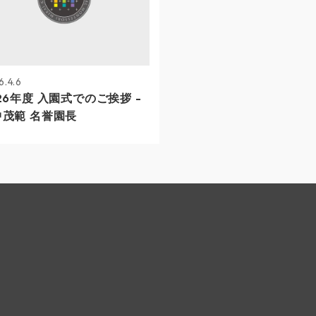
6.4.6
26年度 入園式でのご挨拶 -
中茂範 名誉園長